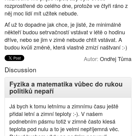
rozprostřené do celého dne, protože ve čtyři ráno z
něj moc lidí mít užitek nebude.
Ať už to dopadne jak chce, je jisté, že minimálně
někteří budou setrvačností vstávat v létě o hodinu
dříve, nebo se jim v zimě nebude chtít vstávat. A
budou kvůli změně, která vlastně zmizí naštvaní :-)
Autor:
Ondřej Tůma
Discussion
Fyzika a matematika vůbec do rukou
politiků nepaří
Já bych k tomu letnímu a zimnímu času ještě
přidal letní a zimní teploty :-). V našem
podnebním pásmu totiž v zimně často klesá
teplota pod nulu a to je velmi nepříjemná věc.