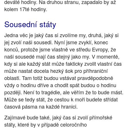
deváté hodiny. Na druhou stranu, zapadalo by až
kolem 17té hodiny.
Sousední státy
Jedna věc je jaký čas si zvolíme my, druhá, jaký si
jej zvolí naši sousedi. Nyní jsme zvyklí, konec
konců, protože jsme vlastně ve středu Evropy, že
naši sousedé mají čas stejný jako my. V momentě,
kdy si ale každý stát může fakticky zvolit vlastní čas
může nastat docela hezký šok pro příhraniční
oblasti. Tam totiž budou vstávat pravděpodobně
vždy o hodinu dříve a chodit spát budou o hodinu
později. Není to tragédie, ale věřím že to bude mást.
Může se tedy stát, že cestou k moři budete střídat
časová pásma na každé hranici.
Zajímavé bude také, jaký čas si zvolí přímořské
státy, které by v případě celoročního