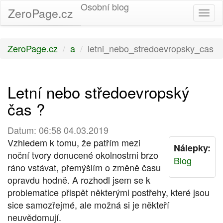
Osobní blog
ZeroPage.cz
Togg
navi
ZeroPage.cz
a
letni_nebo_stredoevropsky_cas
Letní nebo středoevropský
čas ?
Datum: 06:58 04.03.2019
Vzhledem k tomu, že patřím mezi
Nálepky:
noční tvory donucené okolnostmi brzo
Blog
ráno vstávat, přemýšlím o změně času
opravdu hodně. A rozhodl jsem se k
problematice přispět některými postřehy, které jsou
sice samozřejmé, ale možná si je někteří
neuvědomují.