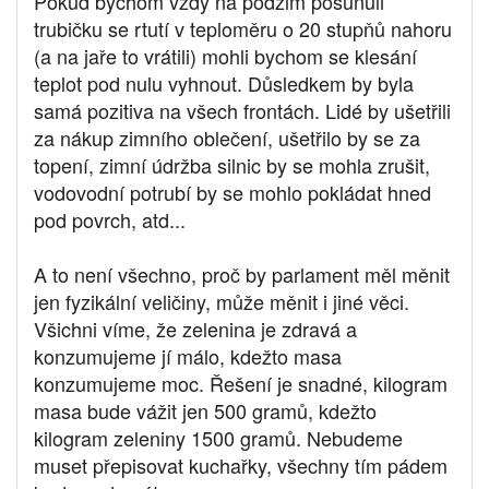
Pokud bychom vždy na podzim posunuli
trubičku se rtutí v teploměru o 20 stupňů nahoru
(a na jaře to vrátili) mohli bychom se klesání
teplot pod nulu vyhnout. Důsledkem by byla
samá pozitiva na všech frontách. Lidé by ušetřili
za nákup zimního oblečení, ušetřilo by se za
topení, zimní údržba silnic by se mohla zrušit,
vodovodní potrubí by se mohlo pokládat hned
pod povrch, atd...
A to není všechno, proč by parlament měl měnit
jen fyzikální veličiny, může měnit i jiné věci.
Všichni víme, že zelenina je zdravá a
konzumujeme jí málo, kdežto masa
konzumujeme moc. Řešení je snadné, kilogram
masa bude vážit jen 500 gramů, kdežto
kilogram zeleniny 1500 gramů. Nebudeme
muset přepisovat kuchařky, všechny tím pádem