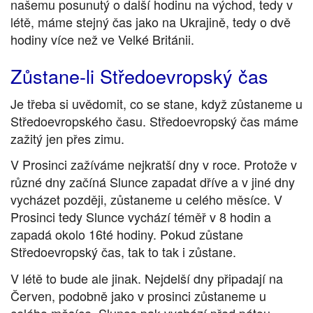
našemu posunutý o další hodinu na východ, tedy v
létě, máme stejný čas jako na Ukrajině, tedy o dvě
hodiny více než ve Velké Británii.
Zůstane-li Středoevropský čas
Je třeba si uvědomit, co se stane, když zůstaneme u
Středoevropského času. Středoevropský čas máme
zažitý jen přes zimu.
V Prosinci zažíváme nejkratší dny v roce. Protože v
různé dny začíná Slunce zapadat dříve a v jiné dny
vycházet později, zůstaneme u celého měsíce. V
Prosinci tedy Slunce vychází téměř v 8 hodin a
zapadá okolo 16té hodiny. Pokud zůstane
Středoevropský čas, tak to tak i zůstane.
V létě to bude ale jinak. Nejdelší dny připadají na
Červen, podobně jako v prosinci zůstaneme u
celého měsíce. Slunce pak vychází před pátou