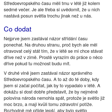
Středoevropského času měli tmu v létě již kolem
sedmé večer. Je ale třeba si uvědomit, že u nich
nastává posun světla trochu jinak než u nás.
Co dodat
Nejprve jsem zastával názor střídání času
ponechat. Na druhou stranu, proč bych ale měl
otravovat celý stát tím, že v létě se mi chce stávat
dříve než v zimě. Prostě vyrazím do práce o něco
dříve pokud tu možnost budu mít.
V druhé vlně jsem zastával názor správného
Středoevropského času. A to až do té doby, kdy
jsem si začal počítat, jak by to vypadalo v létě. A
dokážu si dost dobře představit, že by nejméně
polovina národa nemohla spát, protože je světlo již
moc brzo, a mají kvůli tomu zdravotní potíže.
Rozhodně mě přijde lepší, aby bylo světlo