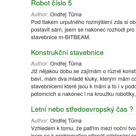
Robot číslo 5
Author:
Ondřej Tůma
Pod tlakem urputného rozmýšlení zda si ob
postavit sám, jsem se nakonec rozhodl pro 
stavebnice m-BITBEAM.
Konstrukční stavebnice
Author:
Ondřej Tůma
Již nějakou dobu se zajímám o různé konstr
baví, mám dva mladé kluky, kterým mám co př
stavebnicemi které jsou k mání a to i v pod
potomcích a nakonec i na kroužku robotiky,
Letní nebo středoevropský čas ?
Author:
Ondřej Tůma
Vzhledem k tomu, že patřím mezi noční tv
jsem se k problematice přispět některými p