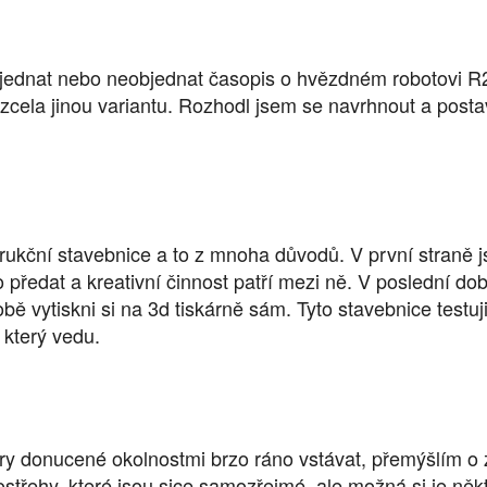
jednat nebo neobjednat časopis o hvězdném robotovi R2
zcela jinou variantu. Rozhodl jsem se navrhnout a postav
ukční stavebnice a to z mnoha důvodů. V první straně j
edat a kreativní činnost patří mezi ně. V poslední době
obě vytiskni si na 3d tiskárně sám. Tyto stavebnice test
 který vedu.
ory donucené okolnostmi brzo ráno vstávat, přemýšlím 
ostřehy, které jsou sice samozřejmé, ale možná si je něk